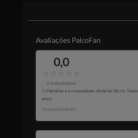
Avaliações PalcoFan
0,0
☆
☆
☆
☆
☆
0 avaliação(ões)
O PalcoFan é a comunidade oficial do Rio no Teatr
peça.
Termos e Condições