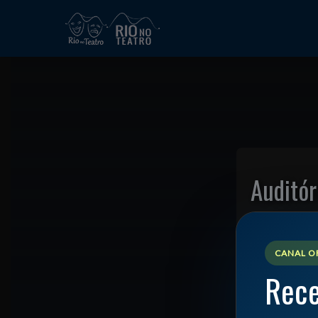
Auditó
📍
CANAL OF
Rece