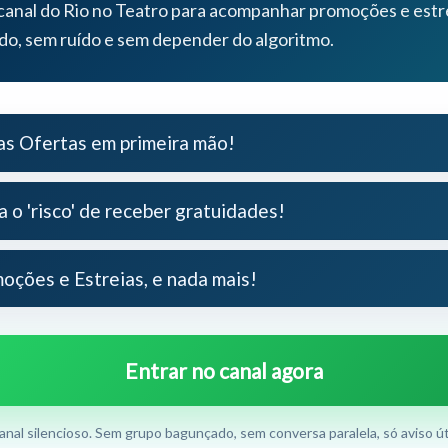
canal do Rio no Teatro para acompanhar promoções e estr
ido, sem ruído e sem depender do algoritmo.
s Ofertas em primeira mão!
a o 'risco' de receber gratuidades!
oções e Estreias, e nada mais!
Entrar no canal agora
anal silencioso. Sem grupo bagunçado, sem conversa paralela, só aviso úti