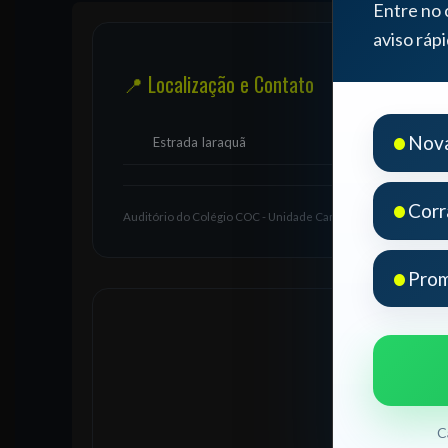
Entre no 
aviso ráp
📍 Localização e Contato
•
Nova
Estrada Iaraquã
•
Corr
Auditório do Colégio COC - Unidade Campo Grande
•
Prom
C