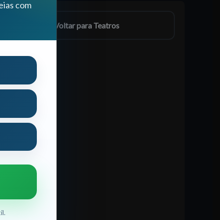
eias com
← Voltar para Teatros
l.