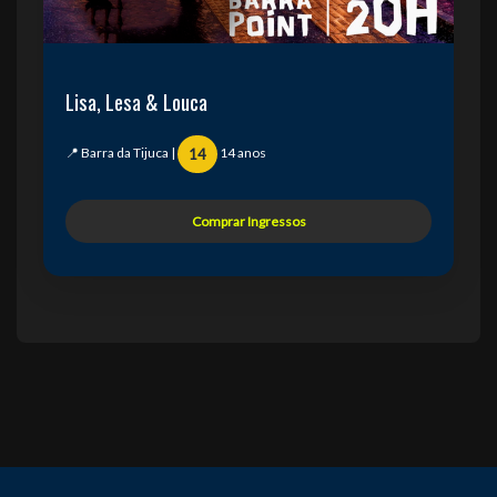
Lisa, Lesa & Louca
📍 Barra da Tijuca |
14 anos
14
Comprar Ingressos