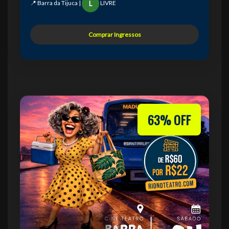
📍 Barra da Tijuca |
LIVRE
L
Comprar Ingressos
63% OFF