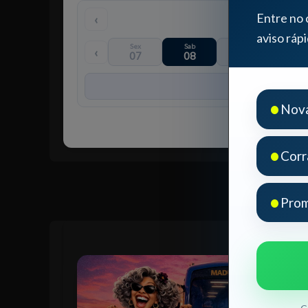
Entre no 
‹
aviso ráp
Sex
Sab
Dom
Seg
‹
07
08
09
10
•
Nova
•
Corr
•
Prom
63% OFF