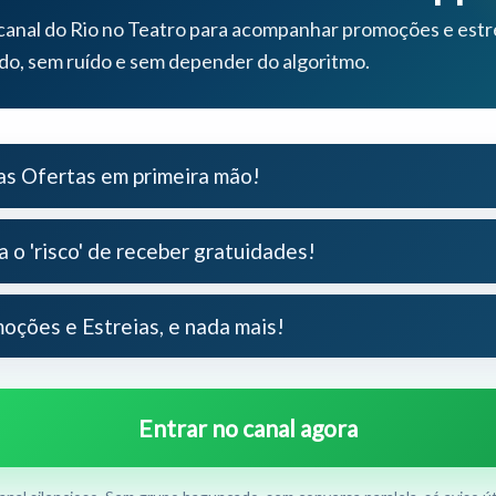
canal do Rio no Teatro para acompanhar promoções e estr
Agosto / 2026
ido, sem ruído e sem depender do algoritmo.
Ter
Qua
Qui
Sex
Sab
11
12
13
14
15
Exibindo 07/08 ate 19/08
s Ofertas em primeira mão!
A agenda começa em hoje. Use as setas para navegar pelos meses.
a o 'risco' de receber gratuidades!
oções e Estreias, e nada mais!
Entrar no canal agora
70% OFF