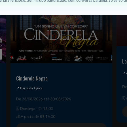
anal silencioso. Sem grupo bagunçado, sem conversa paralela, só aviso úti
La
📍
Cinderela Negra
De
📍 Barra da Tijuca
🗓
De 23/08/2026 até 30/08/2026
🗓️ Domingo · ⏰ 16:00
💰 A partir de R$ 15,00