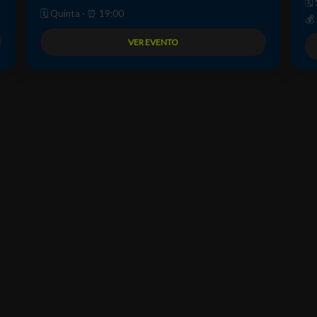
🗓
🗓️ Quinta · ⏰ 19:00
💰
VER EVENTO