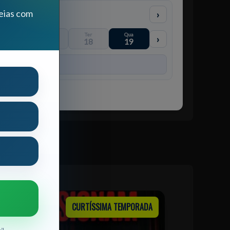
eias com
›
Dom
Seg
Ter
Qua
›
16
17
18
19
CURTÍSSIMA TEMPORADA