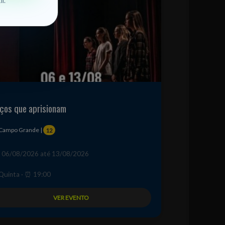
l.
ços que aprisionam
 Campo Grande |
12
 06/08/2026 até 13/08/2026
️ Quinta · ⏰ 19:00
VER EVENTO