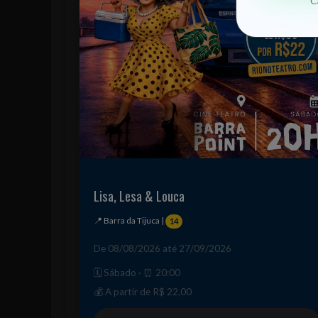
C
Lisa, Lesa & Louca
📍 Barra da Tijuca |
14
De 08/08/2026 até 27/09/2026
🗓️ Sábado · ⏰ 20:00
💰 A partir de R$ 22,00