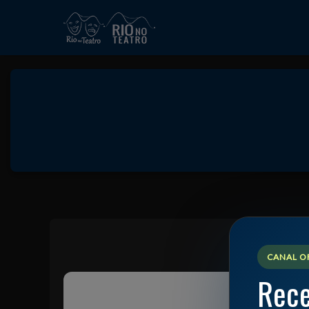
🔍
CANAL OF
Rece