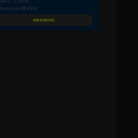
️ Sexta · ⏰ 20:00
 A partir de R$ 90,00
VER EVENTO