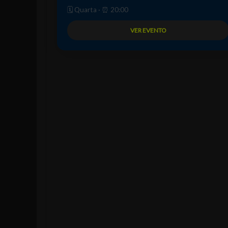
🗓️ Quarta · ⏰ 20:00
VER EVENTO