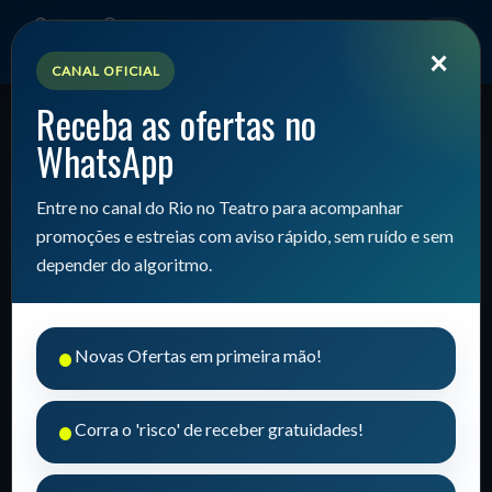
×
CANAL OFICIAL
Receba as ofertas no
WhatsApp
Teatro de Bolso Waldir Onofre
Entre no canal do Rio no Teatro para acompanhar
📍
promoções e estreias com aviso rápido, sem ruído e sem
depender do algoritmo.
•
Novas Ofertas em primeira mão!
•
Corra o 'risco' de receber gratuidades!
📍 Localização e Contato